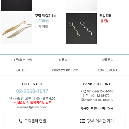
깃털 책갈피1p
책갈피B
1,200원
(품절)
12원 적립
1:1문의(로그인)
상품후기
상품문의
GUIDE
AGREEMENT
PRIVACY POLICY
CS CENTER
BANK ACCOUNT
02-2268-1947
기업 031-094915-04-016
신한 110-162-884721
월 - 금요일: 오전 11:00 - 오후 6:00
국민 005701-04-183116
토,일요일 및 법정공휴일 휴무
miniamall@naver.com
예금주 : 박현수 - 미니어몰