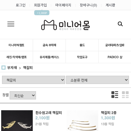
로그인
회원가입
마이페이지
장바구니(
0
)
게시판
|
|
|
|
▲
+1,000P
미니어쳐/점토
금속 부자재
몰드
글리터/파츠/압화
레진/착색제/램프
유리제품/케이스
작업도구
PADICO 샵
부자재
책갈피
정렬
흰수염고래 책갈피
책갈피 2종
2,100원
1,300원
21원 적립
13원 적립