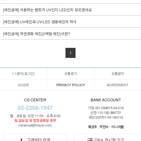
[레진공예] 사용하는 램프가 UV인지 LED인지 모르겠어요
[레진공예] UV레진과 UV/LED 겸용레진의 차이
[레진공예] 자연경화 레진(2액형 레진)이란?
1
1:1문의(로그인)
상품후기
상품문의
GUIDE
AGREEMENT
PRIVACY POLICY
CS CENTER
BANK ACCOUNT
02-2268-1947
기업 031-094915-04-016
신한 110-162-884721
월 - 금요일: 오전 11:00 - 오후 6:00
국민 005701-04-183116
토,일요일 및 법정공휴일 휴무
miniamall@naver.com
예금주 : 박현수 - 미니어몰