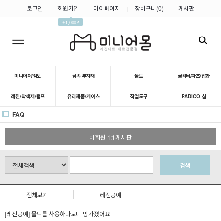
로그인
회원가입
마이페이지
장바구니(
0
)
게시판
|
|
|
|
▲
+1,000P
미니어쳐/점토
금속 부자재
몰드
글리터/파츠/압화
레진/착색제/램프
유리제품/케이스
작업도구
PADICO 샵
FAQ
비회원 1:1게시판
검색
전체보기
레진공예
[레진공예] 몰드를 사용하다보니 망가졌어요