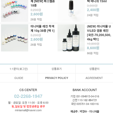
제 [NEW] 파스텔톤
택 바니쉬 15ml
18종
3,000원
2,400원
3,200원
2,600원
24원 적립
26원 적립
미니어몰 레진 착색
(NEW) 미니어몰 U
제 10g 38종 [택 1]
V/LED 겸용 레진
[국산-70,200,500,
3,200원
2,600원
4kg 택1]
10,800원
26원 적립
8,600원
86원 적립
1:1문의(로그인)
상품후기
상품문의
GUIDE
AGREEMENT
PRIVACY POLICY
CS CENTER
BANK ACCOUNT
02-2268-1947
기업 031-094915-04-016
신한 110-162-884721
월 - 금요일: 오전 11:00 - 오후 6:00
국민 005701-04-183116
토,일요일 및 법정공휴일 휴무
miniamall@naver.com
예금주 : 박현수 - 미니어몰