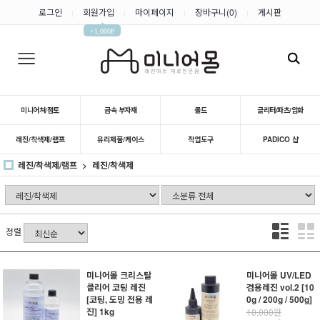
로그인
회원가입
마이페이지
장바구니(
0
)
게시판
|
|
|
|
▲
+1,000P
미니어쳐/점토
금속 부자재
몰드
글리터/파츠/압화
레진/착색제/램프
유리제품/케이스
작업도구
PADICO 샵
레진/착색제/램프
레진/착색제
정렬
미니어몰 크리스탈
미니어몰 UV/LED
클리어 코팅 레진
겸용레진 vol.2 [10
[코팅, 도밍 전용 레
0g / 200g / 500g]
진] 1kg
10,000원