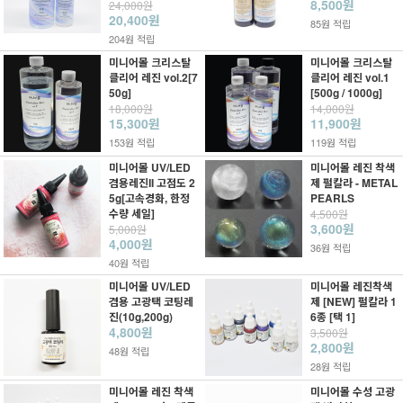
8,500원
24,000원
20,400원
85원 적립
204원 적립
미니어몰 크리스탈
미니어몰 크리스탈
클리어 레진 vol.2[7
클리어 레진 vol.1
50g]
[500g / 1000g]
18,000원
14,000원
15,300원
11,900원
153원 적립
119원 적립
미니어몰 UV/LED
미니어몰 레진 착색
겸용레진II 고점도 2
제 펄칼라 - METAL
5g[고속경화, 한정
PEARLS
수량 세일]
4,500원
3,600원
5,000원
4,000원
36원 적립
40원 적립
미니어몰 UV/LED
미니어몰 레진착색
겸용 고광택 코팅레
제 [NEW] 펄칼라 1
진(10g,200g)
6종 [택 1]
4,800원
3,500원
2,800원
48원 적립
28원 적립
미니어몰 레진 착색
미니어몰 수성 고광