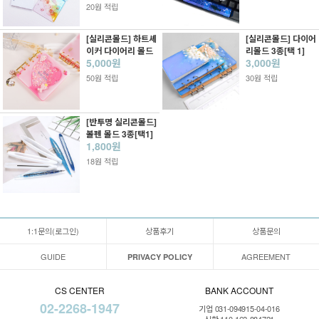
20원 적립
[실리콘몰드] 하트셰
[실리콘몰드] 다이어
이커 다이어리 몰드
리몰드 3종[택 1]
5,000원
3,000원
50원 적립
30원 적립
[반투명 실리콘몰드]
볼펜 몰드 3종[택1]
1,800원
18원 적립
1:1문의(로그인)
상품후기
상품문의
GUIDE
AGREEMENT
PRIVACY POLICY
CS CENTER
BANK ACCOUNT
02-2268-1947
기업 031-094915-04-016