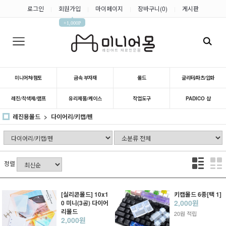
로그인
회원가입
마이페이지
장바구니(
0
)
게시판
|
|
|
|
▲
+1,000P
미니어쳐/점토
금속 부자재
몰드
글리터/파츠/압화
레진/착색제/램프
유리제품/케이스
작업도구
PADICO 샵
레진용몰드
다이어리/키캡/펜
정렬
[실리콘몰드] 10x1
키캡몰드 6종[택 1]
2,000원
0 미니(3공) 다이어
리몰드
20원 적립
2,000원